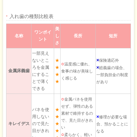
入れ歯の種類比較表
美
ワンポイ
名称
し
長所
短所
ント
さ
一部見え
×
ないとこ
★
保険適応外
○
温度感に優れ、
ろを金属
★
×
総義歯の場合、
金属床義歯
食事の味が美味し
にするこ
★
一部負担金の制度
く感じる
とで薄く
★
があり
できる
○
金属バネを使用
せず、弾性のある
バネを使
★
素材で維持するの
用しない
★
×
修理が必要な場
で、見た目がきれ
キレイデス
ので見た
★
合、預かることに
い
目がきれ
★
なる
○
柔らかく、軽い