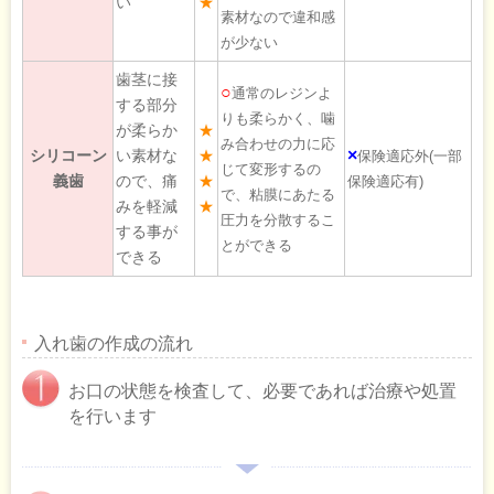
い
★
素材なので違和感
が少ない
歯茎に接
○
通常のレジンよ
する部分
りも柔らかく、噛
が柔らか
★
み合わせの力に応
×
シリコーン
い素材な
★
保険適応外(一部
じて変形するの
義歯
ので、痛
★
保険適応有)
で、粘膜にあたる
みを軽減
★
圧力を分散するこ
する事が
とができる
できる
入れ歯の作成の流れ
お口の状態を検査して、必要であれば治療や処置
を行います