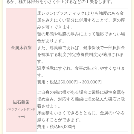
るか、極力床部分を小さく仕上げるなどの工夫をします。
床レジン(プラスティック)よりも強度のある金
属をみえにくい部分に併用することで、床の厚
みを薄くできます。
顎の形態や粘膜の厚みによって適応できない場
合があります。
金属床義歯
また、総義歯であれば、健康保険で一部負担金
を補填する制度(特定療養費制度)が適用されま
す。
温度感覚にすぐれ、食事の味がしやすくなりま
す。
費用：税込250,000円～300,000円
ご自身の歯の根がある場合に歯根に磁性金属を
埋め込み、対応する義歯に埋め込んだ磁石と吸
磁石義歯
着させます。
(マグフィットデンチ
床面積を小さくできるとともに、金属のバネを
ャー)
減らすことができます。
費用：税込55,000円