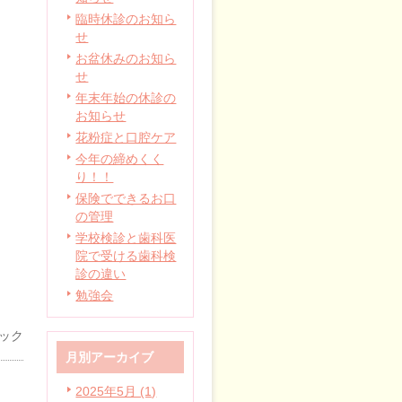
臨時休診のお知ら
せ
お盆休みのお知ら
せ
年末年始の休診の
お知らせ
花粉症と口腔ケア
今年の締めくく
り！！
保険でできるお口
の管理
学校検診と歯科医
院で受ける歯科検
診の違い
勉強会
ック
月別アーカイブ
2025年5月 (1)